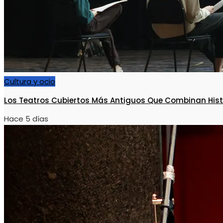
Cultura y ocio
Los Teatros Cubiertos Más Antiguos Que Combinan His
Hace 5 días