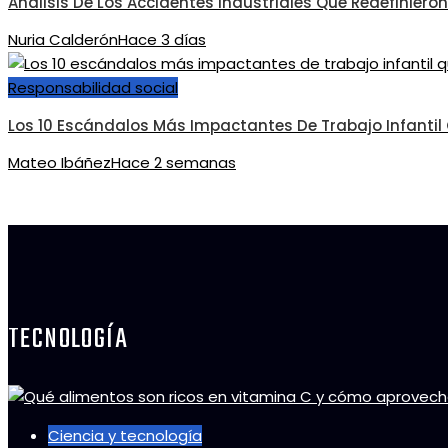
Análisis De Los Accidentes Industriales Que Redefinier
Nuria Calderón
Hace 3 días
Responsabilidad social
Los 10 Escándalos Más Impactantes De Trabajo Infanti
Mateo Ibáñez
Hace 2 semanas
TECNOLOGÍA
Ciencia y tecnología