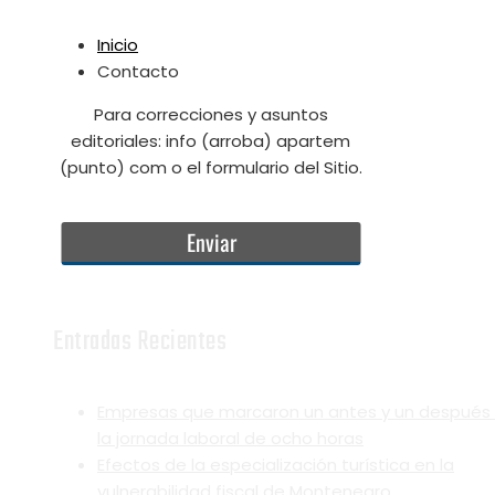
Inicio
Contacto
Para correcciones y asuntos
editoriales: info (arroba) apartem
(punto) com o el formulario del Sitio.
Entradas Recientes
Empresas que marcaron un antes y un después
la jornada laboral de ocho horas
Efectos de la especialización turística en la
vulnerabilidad fiscal de Montenegro