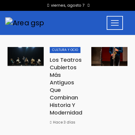
viernes, agosto 7
CULTURA Y OCIO
Los Teatros
Cubiertos
Más
Antiguos
Que
Combinan
Historia Y
Modernidad
Hace 3 días