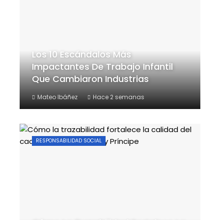
Los 10 Escándalos Más
Impactantes De Trabajo Infantil
Que Cambiaron Industrias
Mateo Ibáñez
Hace 2 semanas
RESPONSABILIDAD SOCIAL