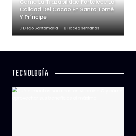
Cómo La Trazabilidad Fortalece La
Calidad Del Cacao En Santo Tomé
Y Príncipe
Diego Santamaría
Hace 2 semanas
TECNOLOGÍA