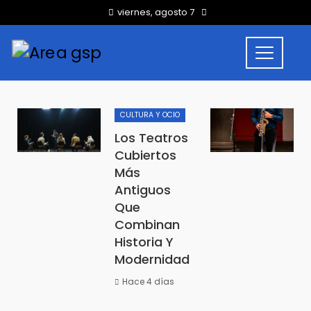
viernes, agosto 7
CULTURA Y OCIO
Los Teatros
Cubiertos
Más
Antiguos
Que
Combinan
Historia Y
Modernidad
Hace 4 días