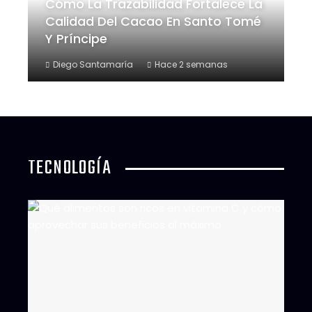
Cómo La Trazabilidad Fortalece La
Calidad Del Cacao En Santo Tomé
Y Príncipe
Diego Santamaría
Hace 2 semanas
TECNOLOGÍA