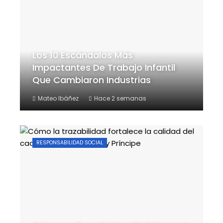
Los 10 Escándalos Más
Impactantes De Trabajo Infantil
Que Cambiaron Industrias
Mateo Ibáñez
Hace 2 semanas
RESPONSABILIDAD SOCIAL