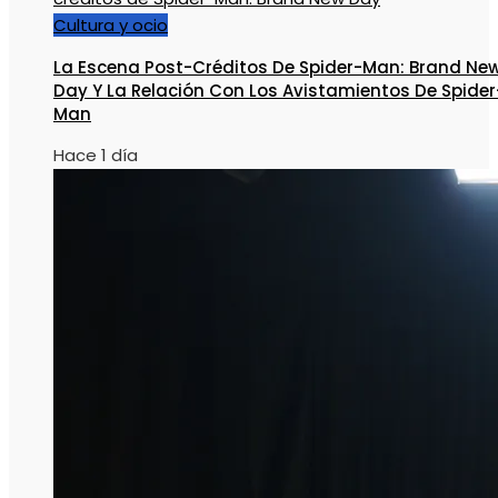
Cultura y ocio
La Escena Post-Créditos De Spider-Man: Brand Ne
Day Y La Relación Con Los Avistamientos De Spider
Man
Hace 1 día