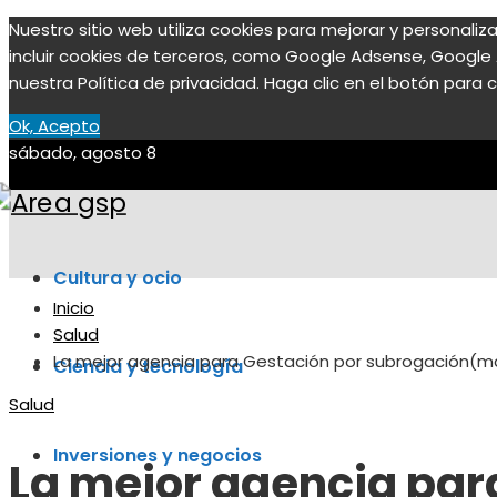
Nuestro sitio web utiliza cookies para mejorar y personali
incluir cookies de terceros, como Google Adsense, Google A
nuestra Política de privacidad. Haga clic en el botón para c
Ok, Acepto
sábado, agosto 8
Cultura y ocio
Inicio
Salud
La mejor agencia para Gestación por subrogación(mal
Ciencia y tecnología
Salud
Inversiones y negocios
La mejor agencia par