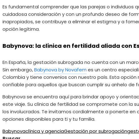
Es fundamental comprender que las parejas o individuos q
cuidadosa consideración y con un profundo deseo de formar
inapropiados, se contribuye a eliminar el estigma y a fom
opción legítima.
Babynova: la clínica en fertilidad aliada con 
En España, la gestación subrogada no cuenta con un marco 
Sin embargo,
Babynova by Novafem
es un centro especia
Colombia y tiene convenios con nuestro país. Esta opción 
confiable para aquellos que buscan cumplir su anhelo de f
Babynova se encuentra aquí para brindar apoyo y orienta
este viaje. Su clínica de fertilidad se compromete con la 
los involucrados. Te invitamos cordialmente a ponerte en c
opciones disponibles para ti y tu familia.
Babynova
clínica y agencia
Gestación por subrogación
gest
Buscar