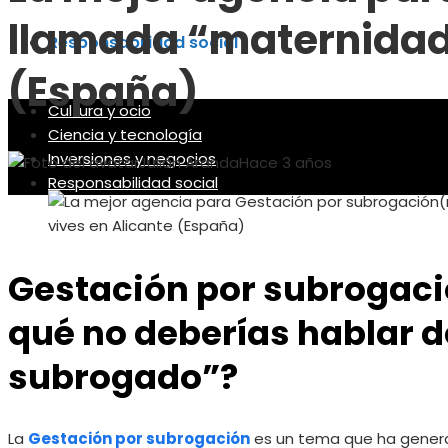
llamada “maternidad 
Responsabilidad social
(España)
Cultura y ocio
Ciencia y tecnología
Inversiones y negocios
Julián Aranda
Hace 3 años
Responsabilidad social
Gestación por subrogaci
qué no deberías hablar d
subrogado”
?
La
Gestación por subrogación
es un tema que ha genera