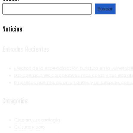
Buscar
Noticias
Entradas Recientes
Efectos de la especialización turística en la vulnerab
Las operaciones corporativas más caras y sus estrat
Empresas que marcaron un antes y un después con la
Categorías
Ciencia y tecnología
Cultura y ocio