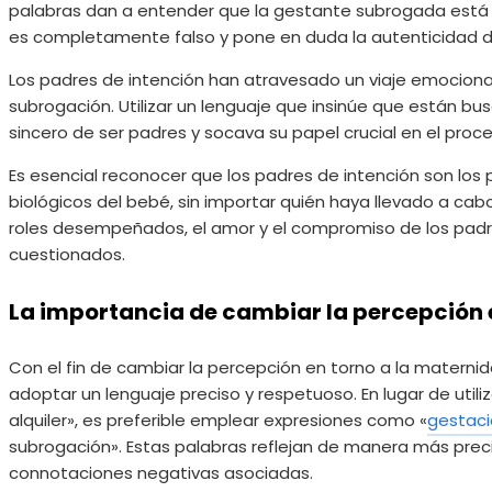
palabras dan a entender que la gestante subrogada está r
es completamente falso y pone en duda la autenticidad de
Los padres de intención han atravesado un viaje emociona
subrogación. Utilizar un lenguaje que insinúe que están b
sincero de ser padres y socava su papel crucial en el pro
Es esencial reconocer que los padres de intención son los
biológicos del bebé, sin importar quién haya llevado a c
roles desempeñados, el amor y el compromiso de los padr
cuestionados.
La importancia de cambiar la percepción
Con el fin de cambiar la percepción en torno a la materni
adoptar un lenguaje preciso y respetuoso. En lugar de util
alquiler», es preferible emplear expresiones como «
gestac
subrogación». Estas palabras reflejan de manera más precis
connotaciones negativas asociadas.