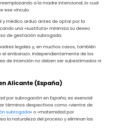
eemplazando a la madre intencional, lo cual
 ese vínculo.
l y médico arduo antes de optar por la
uscando una «sustituta» minimiza su deseo
ceso de gestación subrogada.
 padres legales y, en muchos casos, también
abo el embarazo. Independientemente de los
es de intención no deben ser subestimados ni
 en
Alicante (España)
dad por subrogación en España, es esencial
izar términos despectivos como «vientre de
ión subrogada
» o «maternidad por
a la naturaleza del proceso y eliminan las