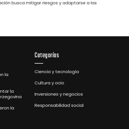
cación busca mitigar riesgos y adaptarse a las
Categorías
Ciencia y tecnología
n la
Cultura y ocio
tar la
Inversiones y negocios
erzegovina
Responsabilidad social
eron la