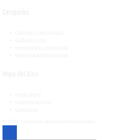
Categorías
Ciencia y tecnología
Cultura y ocio
Inversiones y negocios
Responsabilidad social
Mapa Del Sitio
Aviso Legal
Quiénes somos
Contacto
© 2026. Todos los derechos Reservados.