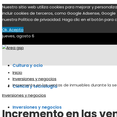
Nuestro sitio web utiliza cookies para mejorar y personali
incluir cookies de terceros, como Google Adsense, Google A
nuestra Política de privacidad. Haga clic en el botón para c
Ok, Acepto
jueves, agosto 6
Cultura y ocio
Inicio
Inversiones y negocios
Incremento en las ventas de inmuebles durante la s
Ciencia y tecnología
Inversiones y negocios
Inversiones y negocios
Incremento en las ve