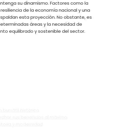
mantenga su dinamismo. Factores como la
 resiliencia de la economía nacional y una
spaldan esta proyección. No obstante, es
determinadas áreas y la necesidad de
to equilibrado y sostenible del sector.
bursátil histórica
echar sus beneficios al máximo
storia y modernidad