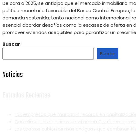
De cara a 2025, se anticipa que el mercado inmobiliario 
política monetaria favorable del Banco Central Europeo, la
demanda sostenida, tanto nacional como internacional, re
esencial abordar desafíos como la escasez de oferta en 
promover viviendas asequibles para garantizar un crecimien
Buscar
Buscar
Noticias
Entradas Recientes
Las empresas que marcaron récords en capitalización 
Qué alimentos son ricos en vitamina C y cómo aprov
Los teatros cubiertos más antiguos que combinan hi