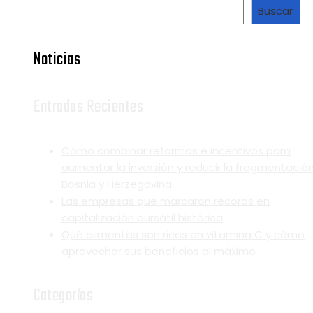
Buscar
Noticias
Entradas Recientes
Cómo combinar reformas e incentivos para
aumentar la inversión y reducir la fragmentació
Bosnia y Herzegovina
Las empresas que marcaron récords en
capitalización bursátil histórica
Qué alimentos son ricos en vitamina C y cómo
aprovechar sus beneficios al máximo
Categorías