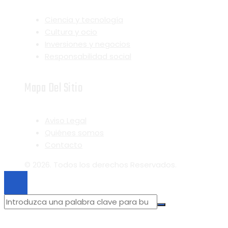
Ciencia y tecnología
Cultura y ocio
Inversiones y negocios
Responsabilidad social
Mapa Del Sitio
Aviso Legal
Quiénes somos
Contacto
© 2026. Todos los derechos Reservados.