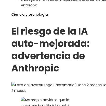
Anthropic
Ciencia y tecnología
El riesgo de la IA
auto-mejorada:
advertencia de
Anthropic
Diego Santamaría
Hace 2 meses
H
2 meses