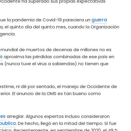
ue la pandemia de Covid-19 pareciera un
guerra
a, el quinto día del quinto mes, cuando la Organización
rgencia.
fra mundial de muertos de decenas de millones no es
os
aproxima las pérdidas combinadas de ese país en
os (nunca tuve el virus a sabiendas) no tienen que
bestime, ni dé por sentado, el manejo de Occidente de
terior. El anuncio de la OMS es tan bueno como
ses
arreglar. Algunos expertos incluso consideraron
publico
. De hecho, llegó en la mitad del tiempo. Si fue
o cívico. Recientemente, en septiembre de 2020, el 49 %