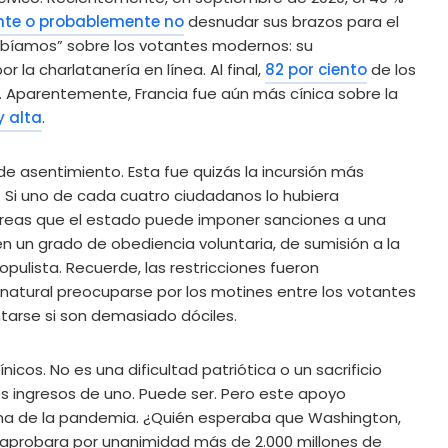
nte o probablemente no
desnudar sus brazos para el
sabíamos” sobre los votantes modernos: su
 la charlatanería en línea. Al final,
82 por ciento
de los
 Aparentemente, Francia fue aún más cínica sobre la
 alta
.
de asentimiento. Esta fue quizás la incursión más
 Si uno de cada cuatro ciudadanos lo hubiera
 creas que el estado puede imponer sanciones a una
en un grado de obediencia voluntaria, de sumisión a la
pulista. Recuerde, las restricciones fueron
 natural preocuparse por los motines entre los votantes
tarse si son demasiado dóciles.
nicos. No es una dificultad patriótica o un sacrificio
s ingresos de uno. Puede ser. Pero este apoyo
gna de la pandemia. ¿Quién esperaba que Washington,
 aprobara por unanimidad más de 2.000 millones de