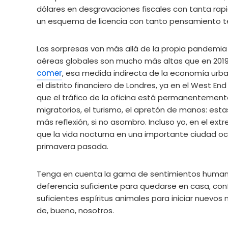
dólares en desgravaciones fiscales con tanta rapi
un esquema de licencia con tanto pensamiento té
Las sorpresas van más allá de la propia pandemia h
aéreas globales son mucho más altas que en 2019
comer
, esa medida indirecta de la economía urba
el distrito financiero de Londres, ya en el West En
que el tráfico de la oficina está permanentemente 
migratorios, el turismo, el apretón de manos: e
más reflexión, si no asombro. Incluso yo, en el ex
que la vida nocturna en una importante ciudad occi
primavera pasada.
Tenga en cuenta la gama de sentimientos humanos
deferencia suficiente para quedarse en casa, conf
suficientes espíritus animales para iniciar nuevo
de, bueno, nosotros.