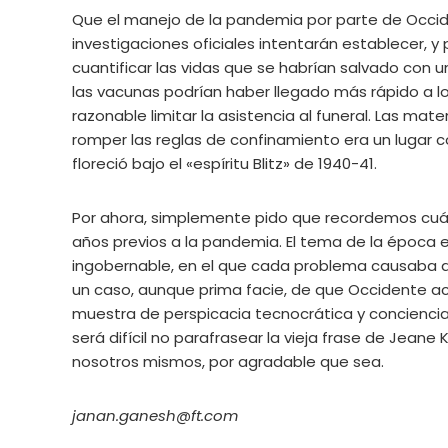
Que el manejo de la pandemia por parte de Occid
investigaciones oficiales intentarán establecer, y
cuantificar las vidas que se habrían salvado con 
las vacunas podrían haber llegado más rápido a l
razonable limitar la asistencia al funeral. Las mat
romper las reglas de confinamiento era un lugar co
floreció bajo el «espíritu Blitz» de 1940-41.
Por ahora, simplemente pido que recordemos cuán 
años previos a la pandemia. El tema de la época e
ingobernable, en el que cada problema causaba al o
un caso, aunque prima facie, de que Occidente a
muestra de perspicacia tecnocrática y conciencia 
será difícil no parafrasear la vieja frase de Jean
nosotros mismos, por agradable que sea.
janan.ganesh@ft.com