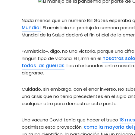
Nada menos que un número Bill Gates esperaba q
Mundial
. El armisticio se produjo la semana pasad
Mundial de la Salud declaró el fin oficial de la eme
«Armisticio», digo, no una victoria, porque una ci
ningún tipo de victoria. El 1,1mn en el
nosotros sol
todas las guerras
. Los afortunados entre nosotr
alegrarse.
Cuidado, sin embargo, con el error inverso. No su
una crisis que no tenía precedentes en el siglo an
cualquier otro para demostrar este punto.
Una vacuna Covid tenía que hacer el truco
18 me
optimista esta proyección,
como la mayoria del 
un truco científico, la participación fue un milagr