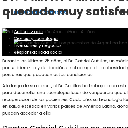
quedado muy satisfech
Responsabilidad social
Cultura y ocio
Julián Aranda
Hace 4 años
Ciencia y tecnología
Inversiones y negocios
Responsabilidad social
Durante los últimos 25 años, el Dr. Gabriel Cubillos, un mé
por su liderazgo y dedicación en el campo de la obesidad 
personas que padecen estas condiciones.
A lo largo de su carrera, el Dr. Cubillos ha trabajado en e
para desarrollar una tecnología láser de vanguardia que of
recuperación de los pacientes. Cada año, su tecnología l
en salud estética en varios países de América Latina, dond
pueden acceder a ella.