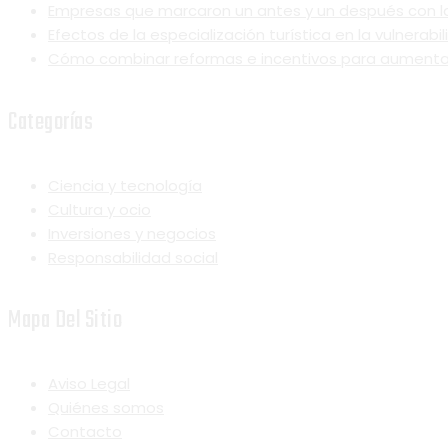
Empresas que marcaron un antes y un después con la
Efectos de la especialización turística en la vulnerab
Cómo combinar reformas e incentivos para aumentar l
Categorías
Ciencia y tecnología
Cultura y ocio
Inversiones y negocios
Responsabilidad social
Mapa Del Sitio
Aviso Legal
Quiénes somos
Contacto