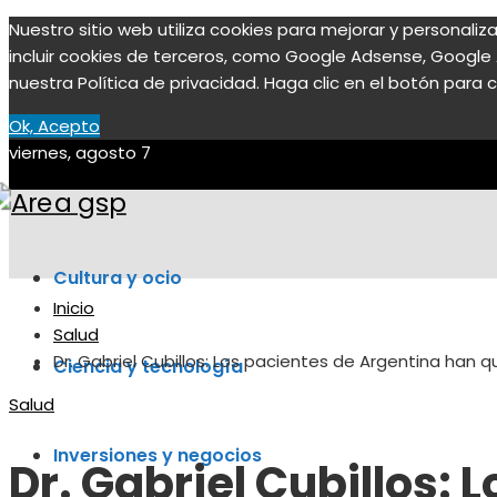
Nuestro sitio web utiliza cookies para mejorar y personali
incluir cookies de terceros, como Google Adsense, Google A
nuestra Política de privacidad. Haga clic en el botón para c
Ok, Acepto
viernes, agosto 7
Cultura y ocio
Inicio
Salud
Dr. Gabriel Cubillos: Los pacientes de Argentina han q
Ciencia y tecnología
Salud
Inversiones y negocios
Dr. Gabriel Cubillos: