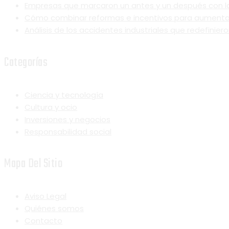
Empresas que marcaron un antes y un después con la
Cómo combinar reformas e incentivos para aumentar l
Análisis de los accidentes industriales que redefinier
Categorías
Ciencia y tecnología
Cultura y ocio
Inversiones y negocios
Responsabilidad social
Mapa Del Sitio
Aviso Legal
Quiénes somos
Contacto