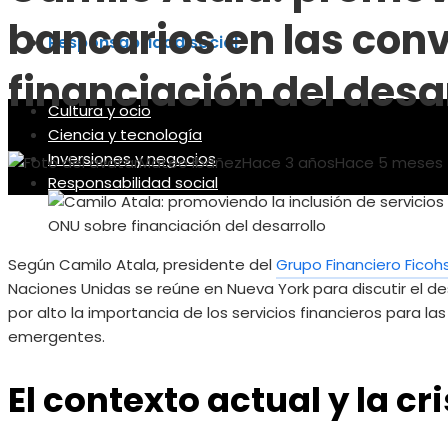
bancarios en las con
Responsabilidad social
financiación del desa
Cultura y ocio
Ciencia y tecnología
Inversiones y negocios
Mateo Ibáñez
Hace 3 años
Hace 5 meses
Responsabilidad social
Según Camilo Atala, presidente del
Grupo Financiero Ficoh
Naciones Unidas se reúne en Nueva York para discutir el de
por alto la importancia de los servicios financieros para
emergentes.
El contexto actual y la cr