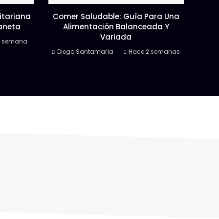
xitariana
Comer Saludable: Guía Para Una
laneta
Alimentación Balanceada Y
Variada
1 semana
Diego Santamaría
Hace 2 semanas