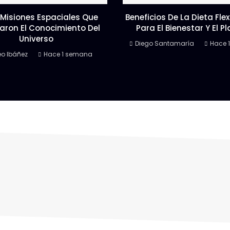
 Misiones Espaciales Que
Beneficios De La Dieta Fle
aron El Conocimiento Del
Para El Bienestar Y El P
Universo
Diego Santamaría
Hace 
o Ibáñez
Hace 1 semana