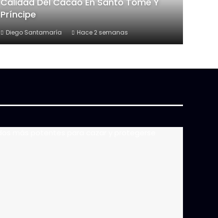
Calidad Del Cacao En Santo Tomé Y
Príncipe
Diego Santamaría
Hace 2 semanas