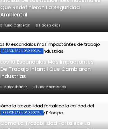
Análisis De Los Accidentes Industriales
Que Redefinieron La Seguridad
Ambiental
Nuria Calderón
Hace 2 días
RESPONSABILIDAD SOCIAL
Los 10 Escándalos Más Impactantes
De Trabajo Infantil Que Cambiaron
Industrias
Mateo Ibáñez
Hace 2 semanas
RESPONSABILIDAD SOCIAL
Cómo La Trazabilidad Fortalece La