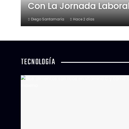
Con La Jornada Labora
Diego Santamaría
Hace 2 días
TECNOLOGÍA