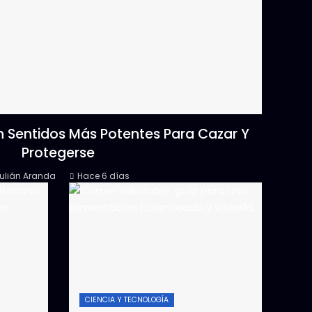
n Sentidos Más Potentes Para Cazar Y
Protegerse
ulián Aranda
Hace 6 días
CIENCIA Y TECNOLOGÍA